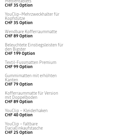
Medientablets
CHF 35
Option
YouClip–Mehrzweckhalter für
Kopfstütze
CHF 35
Option
Wendbare Kofferraummatte
CHF 89
Option
Beleuchtete Einstiegsleisten für
den Bigster
CHF 199
Option
Textil-Fussmatten Premium
CHF 99
Option
Gummimatten mit erhöhten
Kanten
CHF 79
Option
Kofferraummatte für Version
mit Doppelboden
CHF 89
Option
YouClip – Kleiderhaken
CHF 40
Option
YouClip – faltbare
DaciaEinkaufstasche
CHF 25
Option