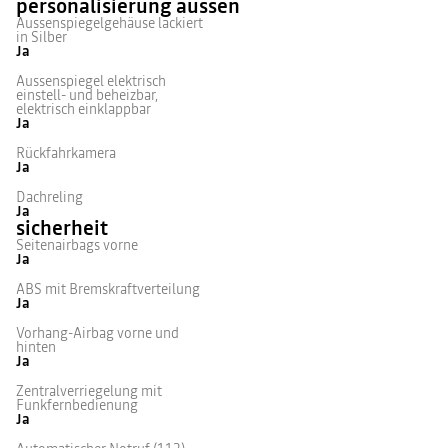
personalisierung aussen
Aussenspiegelgehäuse lackiert
in Silber
Ja
Aussenspiegel elektrisch
einstell- und beheizbar,
elektrisch einklappbar
Ja
Rückfahrkamera
Ja
Dachreling
Ja
sicherheit
Seitenairbags vorne
Ja
ABS mit Bremskraftverteilung
Ja
Vorhang-Airbag vorne und
hinten
Ja
Zentralverriegelung mit
Funkfernbedienung
Ja