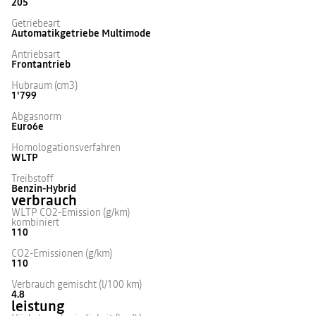
205
Getriebeart
Automatikgetriebe Multimode
Antriebsart
Frontantrieb
Hubraum (cm3)
1'799
Abgasnorm
Euro6e
Homologationsverfahren
WLTP
Treibstoff
Benzin-Hybrid
verbrauch
WLTP CO2-Emission (g/km)
kombiniert
110
CO2-Emissionen (g/km)
110
Verbrauch gemischt (l/100 km)
4.8
leistung