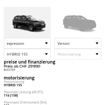
BIGSTER
BIGSTER
1
2
preise und finanzierung
Preis ab
CHF 29'890
BIGSTER
motorisierung
Motorisierung
HYBRID 155
Maximale Leistung kW (PS)
116 (158)
Maximales Drehmoment (Nm)