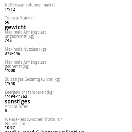
Kofferraumvolumen maxi (l)
1'912
Treibstofftank (l)
50
gewicht
Maximale Anhängelast
ungebremst (kg)
745
Maximale Nutzlast (kg)
378-446
Maximale Anhängelast
gebremst (kg)
1'000
Zulässiges Gesamtgewicht (kg)
1'940
Leergewicht fahrbereit (kg)
1'494-1'562
sonstiges
Anzahl Türen
5
Wendekreis zwischen Trottoirs /
Mauern (m)
10.97