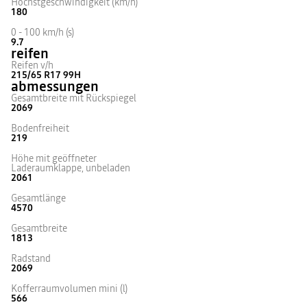
Höchstgeschwindigkeit (km/h)
180
0 - 100 km/h (s)
9.7
reifen
Reifen v/h
215/65 R17 99H
abmessungen
Gesamtbreite mit Rückspiegel
2069
Bodenfreiheit
219
Höhe mit geöffneter
Laderaumklappe, unbeladen
2061
Gesamtlänge
4570
Gesamtbreite
1813
Radstand
2069
Kofferraumvolumen mini (l)
566