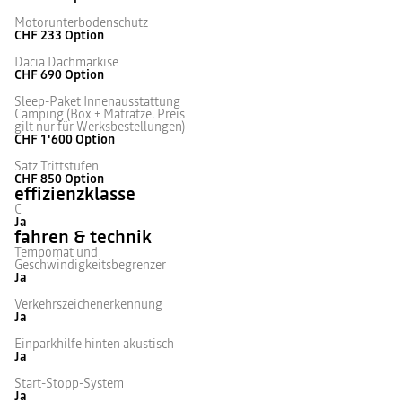
Motorunterbodenschutz
CHF 233
Option
Dacia Dachmarkise
CHF 690
Option
Sleep-Paket Innenausstattung
Camping (Box + Matratze. Preis
gilt nur für Werksbestellungen)
CHF 1'600
Option
Satz Trittstufen
CHF 850
Option
effizienzklasse
C
Ja
fahren & technik
Tempomat und
Geschwindigkeitsbegrenzer
Ja
Verkehrszeichenerkennung
Ja
Einparkhilfe hinten akustisch
Ja
Start-Stopp-System
Ja