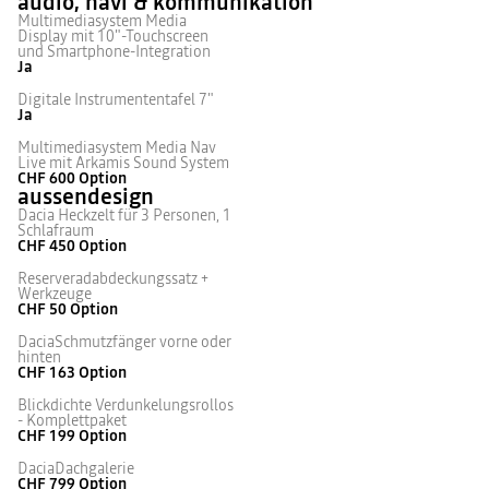
audio, navi & kommunikation
Multimediasystem Media
Display mit 10"-Touchscreen
und Smartphone-Integration
Ja
Digitale Instrumententafel 7"
Ja
Multimediasystem Media Nav
Live mit Arkamis Sound System
CHF 600
Option
aussendesign
Dacia Heckzelt für 3 Personen, 1
Schlafraum
CHF 450
Option
Reserveradabdeckungssatz +
Werkzeuge
CHF 50
Option
DaciaSchmutzfänger vorne oder
hinten
CHF 163
Option
Blickdichte Verdunkelungsrollos
- Komplettpaket
CHF 199
Option
DaciaDachgalerie
CHF 799
Option