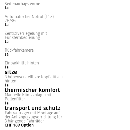
Seitenairbags vorne
Ja
Automatischer Notruf (112)
2G/3G
Ja
Zentralverriegelung mit
Funkfernbedienung
Ja
Rückfahrkamera
Ja
Einparkhilfe hinten
Ja
sitze
3 höhenverstellbare Kopfstützen
hinten
Ja
thermischer komfort
Manuelle Klimaanlage mit
Pollenfilter
Ja
transport und schutz
Fahrradträger mit Montage auf
der Anhängerzugvorrichtung für
3 hängende Fahrräder
CHF 189
Option