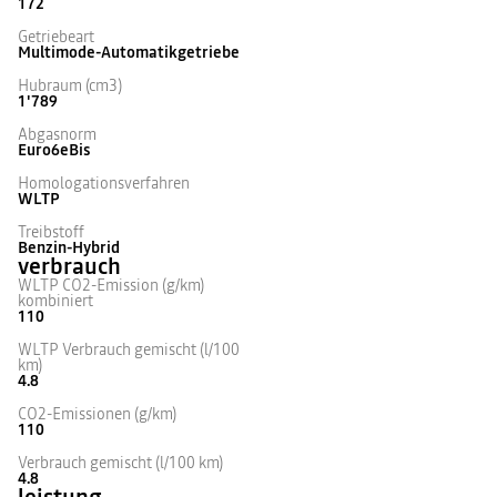
172
Getriebeart
Multimode-Automatikgetriebe
Hubraum (cm3)
1'789
Abgasnorm
Euro6eBis
Homologationsverfahren
WLTP
Treibstoff
Benzin-Hybrid
verbrauch
WLTP CO2-Emission (g/km)
kombiniert
110
WLTP Verbrauch gemischt (l/100
km)
4.8
CO2-Emissionen (g/km)
110
Verbrauch gemischt (l/100 km)
4.8