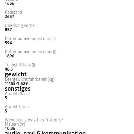
1656
Radstand
2657
Überhang vorne
857
Kofferraumvolumen mini (l)
594
Kofferraumvolumen maxi (l)
1696
Treibstofftank (l)
48.5
gewicht
Leergewicht fahrbereit (kg)
1'455-1'529
sonstiges
Anzahl Plätze
5
Anzahl Türen
5
Wendekreis zwischen Trottoirs /
Mauern (m)
10.86
audio, navi & kommunikation