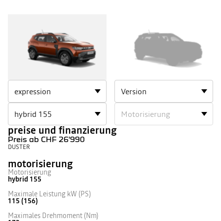
DUSTER
DUSTER
1
2
preise und finanzierung
Preis ab
CHF 26'990
DUSTER
motorisierung
Motorisierung
hybrid 155
Maximale Leistung kW (PS)
115 (156)
Maximales Drehmoment (Nm)