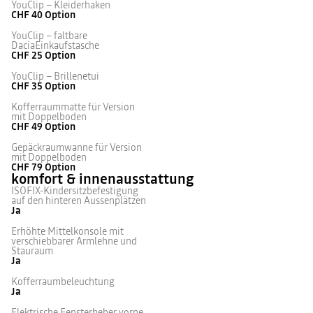
YouClip – Kleiderhaken
CHF 40
Option
YouClip – faltbare
DaciaEinkaufstasche
CHF 25
Option
YouClip – Brillenetui
CHF 35
Option
Kofferraummatte für Version
mit Doppelboden
CHF 49
Option
Gepäckraumwanne für Version
mit Doppelboden
CHF 79
Option
komfort & innenausstattung
ISOFIX-Kindersitzbefestigung
auf den hinteren Aussenplätzen
Ja
Erhöhte Mittelkonsole mit
verschiebbarer Armlehne und
Stauraum
Ja
Kofferraumbeleuchtung
Ja
Elektrische Fensterheber vorne