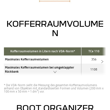
KOFFERRAUMVOLUME
N
Kofferraumvolumen in Litern nach VDA-Norm*
TCe 110
Maximales Kofferraumvolumen
356
Maximales Kofferraumvolumen bei umgeklappter
1108
Rückbank
* Die VDA-Norm sieht die Messung des gesamten Kofferraumvolumens
anhand von Objekten mit standardisierten Formen und Volumen (200 mm x
100 mm x 50 mm = 1 dm³) vor.
BOOT ORGANIZER