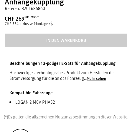
Anhängekupplung
Referenz
8201686860
CHF 269
inkl. MwSt.
CHF 554 inklusive Montage
IN DEN WARENKORB
Beschreibungen
13-poliger E-Satz für Anhängekupplung
Hochwertiges technologisches Produkt zum Herstellen der
Stromversorgung für die an das Fahrzeug
...
Mehr sehen
Kompatible Fahrzeuge
LOGAN 2 MCV PHAS2
(*)Es gelten die allgemeinen Nutzungsbestimmungen dieser Website.