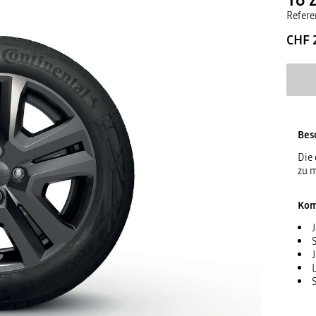
Refere
CHF 
Bes
Die 
zu m
Kom