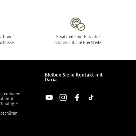
ow-how
Ersatzteile mit Garantie
ürfnisse
6 Jahre auf alle Blechteile
Bleiben Sie in Kontakt mit
Dacia
vereinbaren
obilität
chnologie
Broschüren