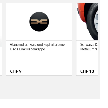
Schwarze Dacia N
Glänzend schwarz und kupferfarbene
Metallumrandung
Dacia Link Nabenkappe
CHF 9
CHF 10