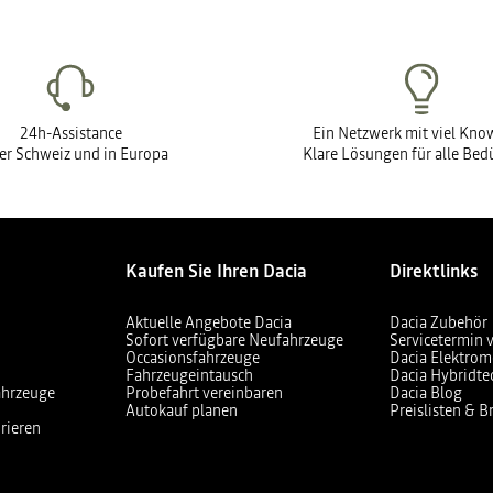
24h-Assistance
Ein Netzwerk mit viel Kn
der Schweiz und in Europa
Klare Lösungen für alle Bed
Kaufen Sie Ihren Dacia
Direktlinks
Aktuelle Angebote Dacia
Dacia Zubehör
Sofort verfügbare Neufahrzeuge
Servicetermin 
Occasionsfahrzeuge
Dacia Elektrom
Fahrzeugeintausch
Dacia Hybridte
ahrzeuge
Probefahrt vereinbaren
Dacia Blog
Autokauf planen
Preislisten & 
rieren