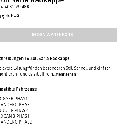
nz
403159548R
25
inkl. MwSt.
IN DEN WARENKORB
chreibungen
16 Zoll Saria Radkappe
clevere Lösung für den besonderen Stil. Schnell und einfach
ontieren - und es gibt Ihrem
...
Mehr sehen
patible Fahrzeuge
JOGGER PHAS1
SANDERO PHAS1
JOGGER PHAS2
LOGAN 3 PHAS1
SANDERO PHAS2