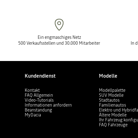
Ein engmaschiges Netz
500 Verkaufsstellen und 30.000 Mitarbeiter
In 
Kundendienst
Modelle
Kontakt
Modellpalette
FAQ Allgemein
SUV Modelle
Video-Tutorials
Stadtautos
Informationen anfordern
Familienautos
Beanstandung
Elektro und Hybridf
MyDacia
Ältere Modelle
Ihr Fahrzeug konfigu
FAQ Fahrzeuge