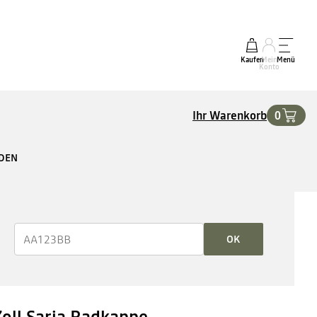
Kaufen
Mein
Menü
Konto
Ihr Warenkorb
0
RDEN
OK
Zoll Saria Radkappe