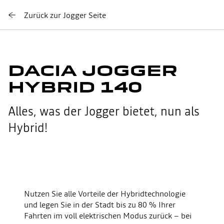
Zurück zur Jogger Seite
DACIA JOGGER
HYBRID 140
Alles, was der Jogger bietet, nun als
Hybrid!
YouTube ist deaktiviert. Erlauben Sie die Verarbeitung von
Social Cookies, um auf den Inhalt zugreifen zu können. (CTA –
Nutzen Sie alle Vorteile der Hybridtechnologie
Erlauben)
und legen Sie in der Stadt bis zu 80 % Ihrer
Fahrten im voll elektrischen Modus zurück – bei
ABLEHNEN