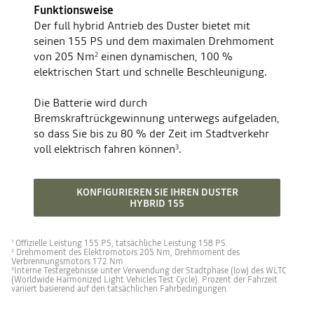
Funktionsweise
Der full hybrid Antrieb des Duster bietet mit
seinen 155 PS und dem maximalen Drehmoment
von 205 Nm
einen dynamischen, 100 %
2
elektrischen Start und schnelle Beschleunigung.
Die Batterie wird durch
Bremskraftrückgewinnung unterwegs aufgeladen,
so dass Sie bis zu 80 % der Zeit im Stadtverkehr
voll elektrisch fahren können
.
3
KONFIGURIEREN SIE IHREN DUSTER
HYBRID 155
Offizielle Leistung 155 PS, tatsächliche Leistung 158 PS.
1
Drehmoment des Elektromotors 205 Nm, Drehmoment des
2
Verbrennungsmotors 172 Nm
Interne Testergebnisse unter Verwendung der Stadtphase (low) des WLTC
3
(Worldwide Harmonized Light Vehicles Test Cycle). Prozent der Fahrzeit
variiert basierend auf den tatsächlichen Fahrbedingungen.