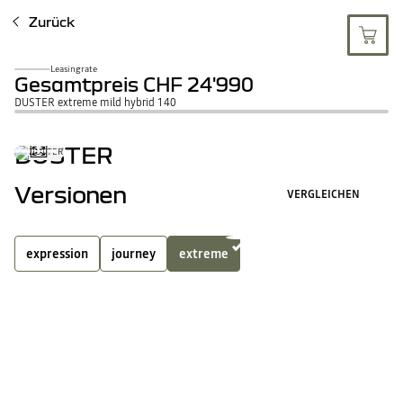
Zurück
Leasingrate
Gesamtpreis
CHF 24'990
DUSTER extreme mild hybrid 140
DUSTER
Versionen
VERGLEICHEN
expression
journey
extreme
full hybrid
mild hybrid
4
Ausstattungsmerkmale inklusive
ALLE AUSSTATTUNGSMERKMAL
Modulare Dachreling