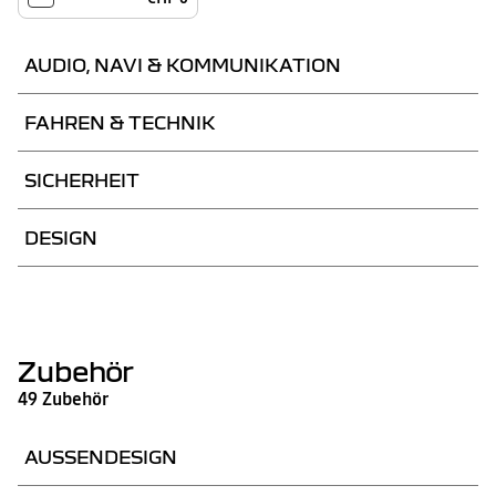
AUDIO, NAVI & KOMMUNIKATION
FAHREN & TECHNIK
Pack Techno
SICHERHEIT
Pack Cold (beheizbare
Vordersitze und
Lenkrad)
Pack Winter extreme
DESIGN
Pack Safety
CHF 700
-
Zubehör
CHF 450
CHF 550
49 Zubehör
CHF 600
AUSSENDESIGN
Notrad