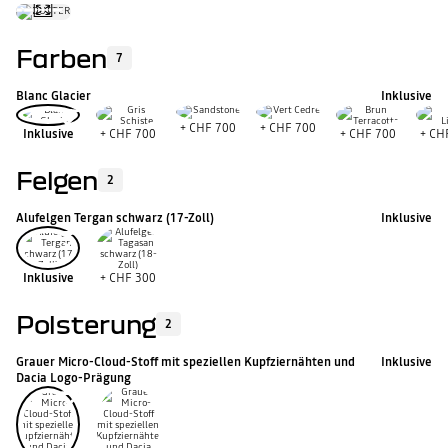
Farben
7
Blanc Glacier
Inklusive
+
CHF 700
+
CHF 700
Inklusive
+
CHF 700
+
CHF 700
+
CH
Felgen
2
Alufelgen Tergan schwarz (17-Zoll)
Inklusive
Inklusive
+
CHF 300
Polsterung
2
Grauer Micro-Cloud-Stoff mit speziellen Kupfziernähten und
Inklusive
Dacia Logo-Prägung