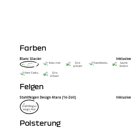
WLTP CO2-Emission (g/km) kombiniert
WLTP Verbrauch gemischt (l/100 km)
Farben
Blanc Glacier
Inklusive
Felgen
Stahlfelgen Design Atara (16-Zoll)
Inklusive
Polsterung