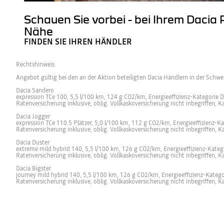
Schauen Sie vorbei - bei Ihrem Dacia 
Nähe
FINDEN SIE IHREN HÄNDLER
Rechtshinweis
Angebot gültig bei den an der Aktion beteiligten Dacia Händlern in der Schw
Dacia Sandero
expression TCe 100, 5,5 l/100 km, 124 g CO2/km, Energieeffizienz-Kategorie D
Ratenversicherung inklusive, oblig. Vollkaskoversicherung nicht inbegriffen, K
Dacia Jogger
expression TCe 110 5 Plätzer, 5,0 l/100 km, 112 g CO2/km, Energieeffizienz-K
Ratenversicherung inklusive, oblig. Vollkaskoversicherung nicht inbegriffen, K
Dacia Duster
extreme mild hybrid 140, 5,5 l/100 km, 126 g CO2/km, Energieeffizienz-Katego
Ratenversicherung inklusive, oblig. Vollkaskoversicherung nicht inbegriffen, K
Dacia Bigster
journey mild hybrid 140, 5,5 l/100 km, 126 g CO2/km, Energieeffizienz-Katego
Ratenversicherung inklusive, oblig. Vollkaskoversicherung nicht inbegriffen, K