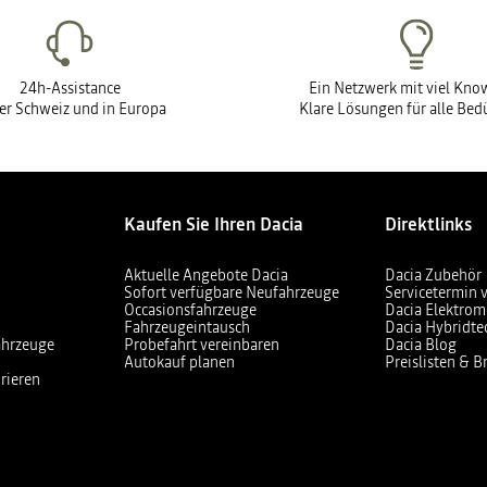
24h-Assistance
Ein Netzwerk mit viel Kn
der Schweiz und in Europa
Klare Lösungen für alle Bed
Kaufen Sie Ihren Dacia
Direktlinks
Aktuelle Angebote Dacia
Dacia Zubehör
Sofort verfügbare Neufahrzeuge
Servicetermin 
Occasionsfahrzeuge
Dacia Elektrom
Fahrzeugeintausch
Dacia Hybridte
ahrzeuge
Probefahrt vereinbaren
Dacia Blog
Autokauf planen
Preislisten & 
rieren