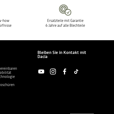
ow-how
Ersatzteile mit Garantie
ürfnisse
6 Jahre auf alle Blechteile
Bleiben Sie in Kontakt mit
Dacia
vereinbaren
obilität
chnologie
Broschüren