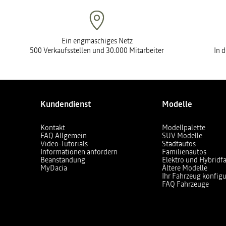
Ein engmaschiges Netz
500 Verkaufsstellen und 30.000 Mitarbeiter
In 
Kundendienst
Modelle
Kontakt
Modellpalette
FAQ Allgemein
SUV Modelle
Video-Tutorials
Stadtautos
Informationen anfordern
Familienautos
Beanstandung
Elektro und Hybridf
MyDacia
Ältere Modelle
Ihr Fahrzeug konfigu
FAQ Fahrzeuge