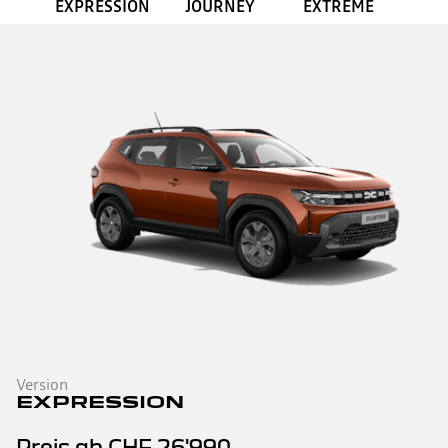
EXPRESSION
JOURNEY
EXTREME
Version
EXPRESSION
Preis ab
CHF 26'990