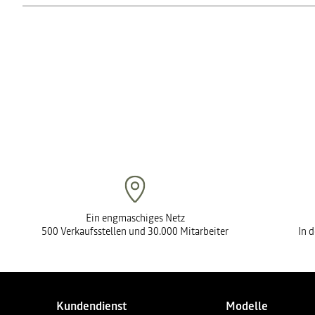
Ja. Aufgrund der breiten Palette an Dacia Finanzierungsproduk
finden, die am besten zu Ihnen passt.
Ein engmaschiges Netz
500 Verkaufsstellen und 30.000 Mitarbeiter
In 
Kundendienst
Modelle