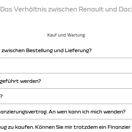
Das Verhältnis zwischen Renault und Dac
Kauf und Wartung
gt zwischen Bestellung und Lieferung?
ellung ab. Ihr Dacia Händler kann Ihnen die exakte Lieferfrist des von I
hgeführt werden?
Dacia erhältlich ist. Ihr Dacia Händler steht Ihnen ebenfalls zur Verfügu
 in Ihrer Nähe suchen.
e?
res Netzwerks. Er wird Ihnen die gewünschte Auskunft erteilen.
nanzierungsvertrag. An wen kann ich mich wenden?
bar. Sie können Ihre Stadt oder Ihre Postleitzahl als Suchparameter einge
eug zu kaufen. Können Sie mir trotzdem ein Finanzier
 notwendigen Informationen erteilen und Sie mit unserer Finanzfiliale ve