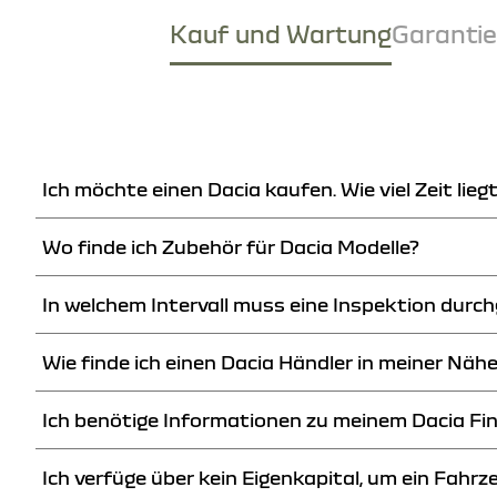
Kauf und Wartung
Garantie
Ich möchte einen Dacia kaufen. Wie viel Zeit lie
Wo finde ich Zubehör für Dacia Modelle?
Die Lieferfrist hängt vom Fahrzeug und den Umständen der Best
In welchem Intervall muss eine Inspektion durc
In der Rubrik «Zubehör» finden Sie eine Auswahl, die für Ihren 
zeigen. Auf dieser Internetseite können Sie einen Dacia Händler
Wie finde ich einen Dacia Händler in meiner Näh
Bitte kontaktieren Sie diesbezüglich einen Dacia Händler unse
Ich benötige Informationen zu meinem Dacia Fi
Die Liste der Dacia Händler ist auf dieser Internetseite verfüg
Händler in Ihrer Nähe zu finden.
Ich verfüge über kein Eigenkapital, um ein Fahrz
Sie können Ihren Dacia Händler kontaktieren. Er kann Ihnen die