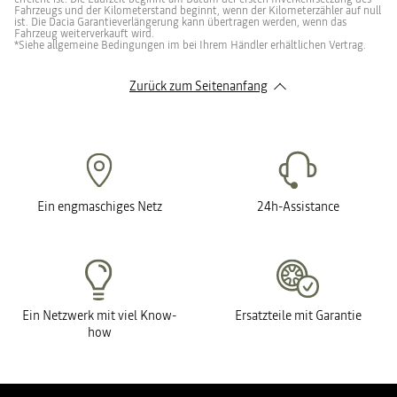
Fahrzeugs und der Kilometerstand beginnt, wenn der Kilometerzähler auf null
ist. Die Dacia Garantieverlängerung kann übertragen werden, wenn das
Fahrzeug weiterverkauft wird.
*Siehe allgemeine Bedingungen im bei Ihrem Händler erhältlichen Vertrag.
Zurück zum Seitenanfang
Ein engmaschiges Netz
24h-Assistance
Ein Netzwerk mit viel Know-
Ersatzteile mit Garantie
how