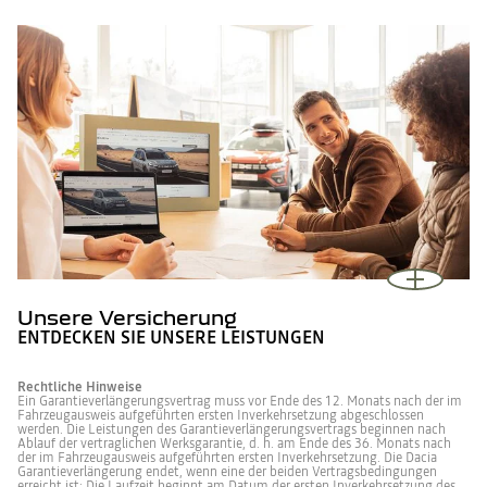
Unsere Versicherung
ENTDECKEN SIE UNSERE LEISTUNGEN
Rechtliche Hinweise
Ein Garantieverlängerungsvertrag muss vor Ende des 12. Monats nach der im
Fahrzeugausweis aufgeführten ersten Inverkehrsetzung abgeschlossen
werden. Die Leistungen des Garantieverlängerungsvertrags beginnen nach
Ablauf der vertraglichen Werksgarantie, d. h. am Ende des 36. Monats nach
der im Fahrzeugausweis aufgeführten ersten Inverkehrsetzung. Die Dacia
Garantieverlängerung endet, wenn eine der beiden Vertragsbedingungen
erreicht ist: Die Laufzeit beginnt am Datum der ersten Inverkehrsetzung des