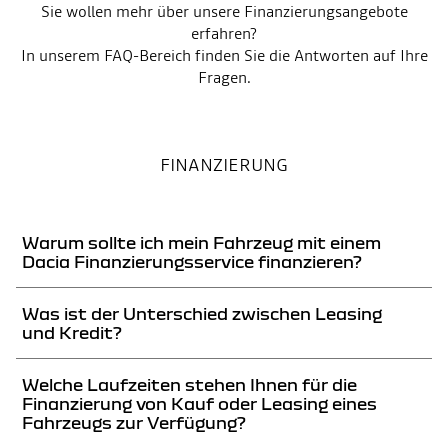
Sie wollen mehr über unsere Finanzierungsangebote
erfahren?
In unserem FAQ-Bereich finden Sie die Antworten auf Ihre
Fragen.
FINANZIERUNG
Warum sollte ich mein Fahrzeug mit einem
Dacia Finanzierungsservice finanzieren?
Mit unseren Krediten und Leasingangeboten bieten wir eine breite
Was ist der Unterschied zwischen Leasing
Palette an Finanzierungslösungen für jede Situation an. Besuchen Sie
und Kredit?
einen Händler in Ihrer Nähe. Unsere kompetenten Berater helfen Ihnen
dort gerne.
Mit dem Renault Fahrzeugkredit werden Sie Eigentümer Ihres
Welche Laufzeiten stehen Ihnen für die
Fahrzeuges. Mit einem Leasing zahlen Sie nur für die Nutzung des
Finanzierung von Kauf oder Leasing eines
Fahrzeuges. Zusätzlich können Sie beim Leasing einen erweiterten
Vertrag abschliessen, der alles abdeckt inklusive Autoversicherung oder
Fahrzeugs zur Verfügung?
Wartung.