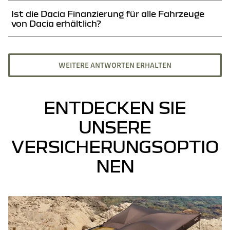
Bei einem Leasing oder einem klassischen Kredit können Sie eine
Ist die Dacia Finanzierung für alle Fahrzeuge
Laufzeit von bis zu 60 Monaten wählen.
von Dacia erhältlich?
Ja, unser Finanzierungsangebot steht für Kauf und Leasing aller Modelle
von Dacia zur Verfügung, darunter auch Elektrofahrzeuge wie der Dacia
Spring.
WEITERE ANTWORTEN ERHALTEN
ENTDECKEN SIE
UNSERE
VERSICHERUNGSOPTIO
NEN