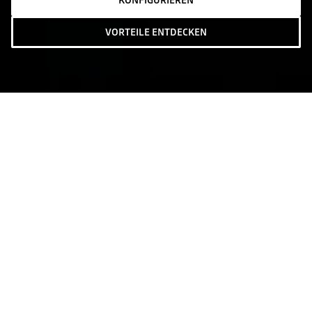
KONFIGURIEREN
VORTEILE ENTDECKEN
Startplätze sichern!
Obstacle Run in Grenchen