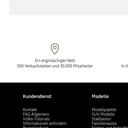
Ein engmaschiges Netz
500 Verkaufsstellen und 30.000 Mitarbeiter
In 
Kundendienst
Modelle
Kontakt
Modellpalette
FAQ Allgemein
SUV Modelle
Video-Tutorials
Stadtautos
Informationen anfordern
Familienautos