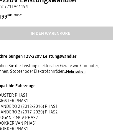
nz
7711944194
199
inkl. MwSt.
IN DEN WARENKORB
chreibungen
12V-220V Leistungswandler
hen Sie die Leistung elektrischer Geräte wie Computer,
nen, Scooter oder Elektrofahrräder
...
Mehr sehen
patible Fahrzeuge
DUSTER PHAS1
BIGSTER PHAS1
SANDERO 2 (2012-2016) PHAS1
SANDERO 2 (2017-2020) PHAS2
LOGAN 2 MCV PHAS2
DOKKER VAN PHAS1
DOKKER PHAS1