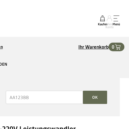
Kaufen
Mein
Menü
Konto
Ihr Warenkorb
0
en
RDEN
OK
-220V Leistungswandler