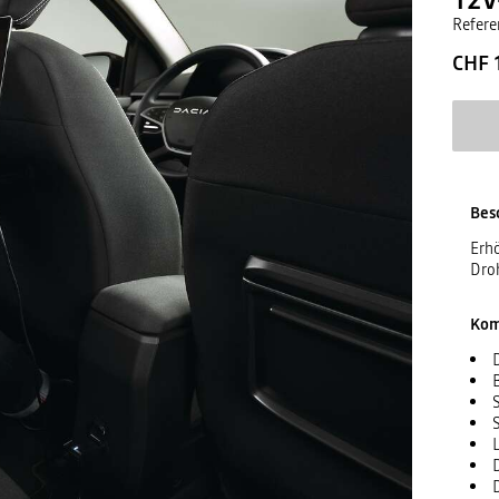
Refere
CHF 
Bes
Erhö
Droh
Kom