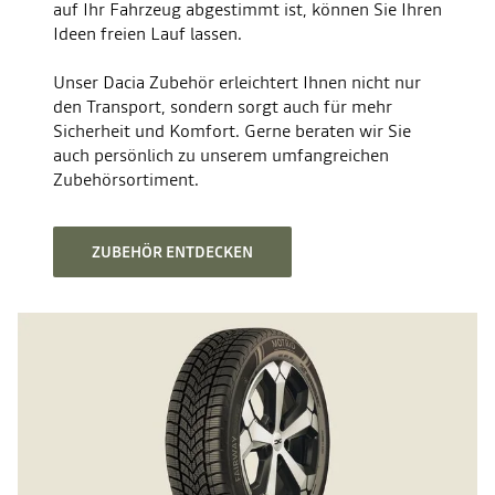
auf Ihr Fahrzeug abgestimmt ist, können Sie Ihren
FÜR IHREN DACIA
Ideen freien Lauf lassen.
Unser Dacia Zubehör erleichtert Ihnen nicht nur
Wenn Sie den Räder-/Reifenwechsel am
den Transport, sondern sorgt auch für mehr
selben Termin bei uns machen lassen, kostet
Sicherheit und Komfort.
Gerne beraten wir Sie
der Wintercheck statt Fr. 69.–
nur Fr. 59.–*
auch persönlich zu unserem umfangreichen
Zubehörsortiment.
*Preis inkl. MwSt./ohne Material. Im Preis ist der Räder-/Reifenwechsel
nicht enthalten. Unverbindliche Preisempfehlung im teilnehmenden Dacia
Händlernetz.
ZUBEHÖR ENTDECKEN