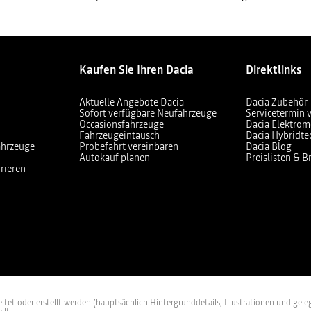
Kaufen Sie Ihren Dacia
Direktlinks
Aktuelle Angebote Dacia
Dacia Zubehör
Sofort verfügbare Neufahrzeuge
Servicetermin 
Occasionsfahrzeuge
Dacia Elektrom
Fahrzeugeintausch
Dacia Hybridte
ahrzeuge
Probefahrt vereinbaren
Dacia Blog
Autokauf planen
Preislisten & 
rieren
et oder erstellt werden (hauptsächlich Hintergrunddetails, Illustrationen und geleg