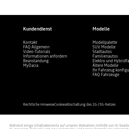
Kundendienst
Modelle
Kontakt
Modellpalette
FAQ Allgemein
SUV Modelle
Video-Tutorials
Stadtautos
Informationen anfordern
Familienautos
Beanstandung
Elektro und Hybridf
MyDacia
Ältere Modelle
Ihr Fahrzeug konfigu
FAQ Fahrzeuge
Rechtliche Hinweise
Cookies
Abschaltung des 2G-/3G-Netzes
Während einige Inhaltselemente auf unseren Webseiten mithilfe von KI bearbeit