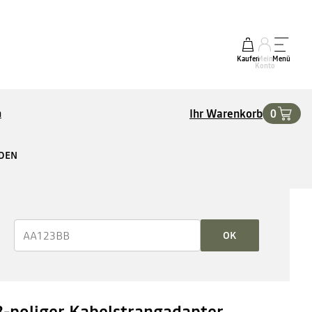
Kaufen
Mein
Menü
Konto
Ihr Warenkorb
0
n
RDEN
OK
3-poliger Kabelstrangadapter