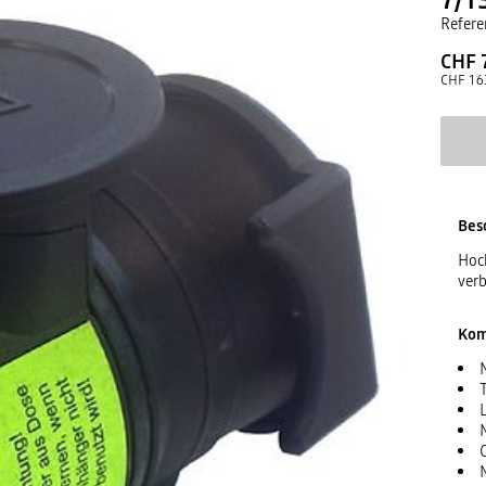
Refere
CHF 
CHF 163
Bes
Hoc
verb
Kom