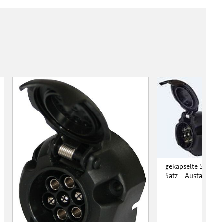
gekapselte Stecker
Satz – Austauschte