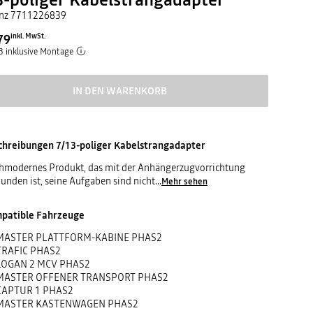
nz
7711226839
79
inkl. MwSt.
 inklusive Montage
IN DEN WARENKORB
chreibungen
7/13-poliger Kabelstrangadapter
hmodernes Produkt, das mit der Anhängerzugvorrichtung
unden ist, seine Aufgaben sind nicht
...
Mehr sehen
patible Fahrzeuge
MASTER PLATTFORM-KABINE PHAS2
TRAFIC PHAS2
LOGAN 2 MCV PHAS2
MASTER OFFENER TRANSPORT PHAS2
CAPTUR 1 PHAS2
MASTER KASTENWAGEN PHAS2