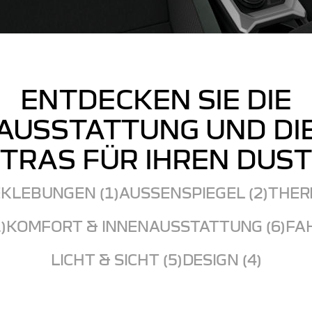
ENTDECKEN SIE DIE
AUSSTATTUNG UND DI
TRAS FÜR IHREN DUS
KLEBUNGEN (1)
AUSSENSPIEGEL (2)
THER
)
KOMFORT & INNENAUSSTATTUNG (6)
FAH
LICHT & SICHT (5)
DESIGN (4)