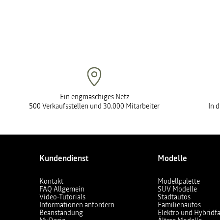
Ein engmaschiges Netz
500 Verkaufsstellen und 30.000 Mitarbeiter
In 
Kundendienst
Modelle
Kontakt
Modellpalette
FAQ Allgemein
SUV Modelle
Video-Tutorials
Stadtautos
Informationen anfordern
Familienautos
Beanstandung
Elektro und Hybridf