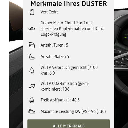
Merkmale Ihres DUSTER
Vert Cedre
Grauer Micro-Cloud-Stoff mit
speziellen Kupfziernähten und Dacia
Logo-Prägung
Anzahl Türen
5
Anzahl Plätze
5
WLTP Verbrauch gemischt (l/100
km)
6.0
WLTP CO2-Emission (g/km)
kombiniert
136
Treibstofftank (l)
48.5
Maximale Leistung kW (PS)
96 (130)
ALLE MERKMALE