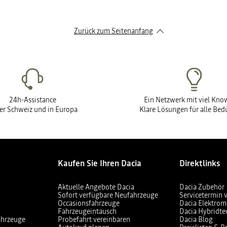
Zurück zum Seitenanfang
24h-Assistance
Ein Netzwerk mit viel Kn
der Schweiz und in Europa
Klare Lösungen für alle Bed
Kaufen Sie Ihren Dacia
Direktlinks
Aktuelle Angebote Dacia
Dacia Zubehör
Sofort verfügbare Neufahrzeuge
Servicetermin 
Occasionsfahrzeuge
Dacia Elektrom
Fahrzeugeintausch
Dacia Hybridte
ahrzeuge
Probefahrt vereinbaren
Dacia Blog