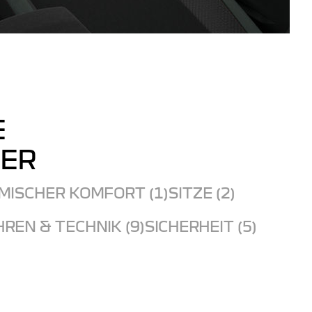
E
TER
MISCHER KOMFORT (1)
SITZE (2)
REN & TECHNIK (9)
SICHERHEIT (5)