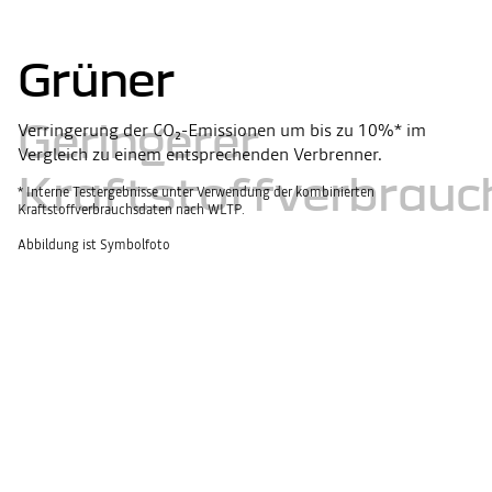
Grüner
Geringerer
Verringerung der CO₂-Emissionen um bis zu 10­%* im
Vergleich zu einem entsprechenden Verbrenner.
Kraftstoffverbrauc
* Interne Testergebnisse unter Verwendung der kombinierten
Kraftstoffverbrauchsdaten nach WLTP.
Abbildung ist Symbolfoto