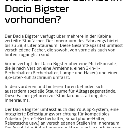
Dacia Bigster
vorhanden?
Der Dacia Bigster verfügt über mehrere in der Kabine
verteilte Staufächer. Der Innenraum des Fahrzeugs bietet
bis zu 38,8 Liter Stauraum. Diese Gesamtkapazität umfasst
verschiedene Fächer, die sowohl von vorne als auch von
hinten zugänglich sind.
Vorne verfügt der Dacia Bigster über eine Mittelkonsole,
die je nach Version eine Armlehne, einen 3-in-1-
Becherhalter (Becherhalter, Lampe und Haken) und einen
8,6-Liter-Kühlfachraum umfasst.
In den vorderen und hinteren Türen befinden sich
ausserdem spezielle Stauräume für Alltagsgegenstände.
Diese Fächer gehören zur Standardausstattung des
Innenraums.
Der Dacia Bigster umfasst auch das YouClip-System, eine
integrierte Befestigungsvorrichtung für kompatibles
Zubehör (3-in-1-Becherhalter, Smartphone-Halter,
Reisetasche usw.) an verschiedenen Stellen im Innenraum.
Die Anzahl der Befestigungspunkte variiert je nach Version,