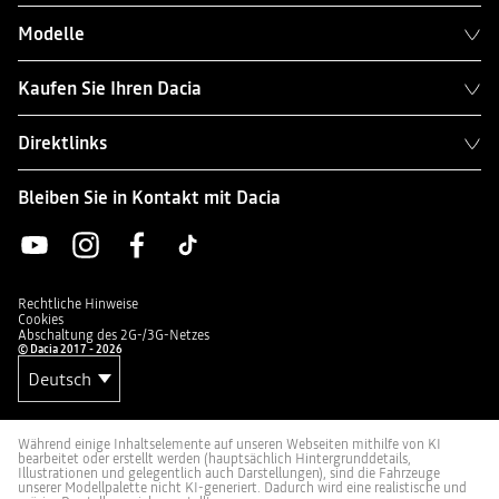
Modelle
Kaufen Sie Ihren Dacia
Direktlinks
Bleiben Sie in Kontakt mit Dacia
Rechtliche Hinweise
Cookies
Abschaltung des 2G-/3G-Netzes
© Dacia 2017 - 2026
Während einige Inhaltselemente auf unseren Webseiten mithilfe von KI
bearbeitet oder erstellt werden (hauptsächlich Hintergrunddetails,
Illustrationen und gelegentlich auch Darstellungen), sind die Fahrzeuge
unserer Modellpalette nicht KI-generiert. Dadurch wird eine realistische und