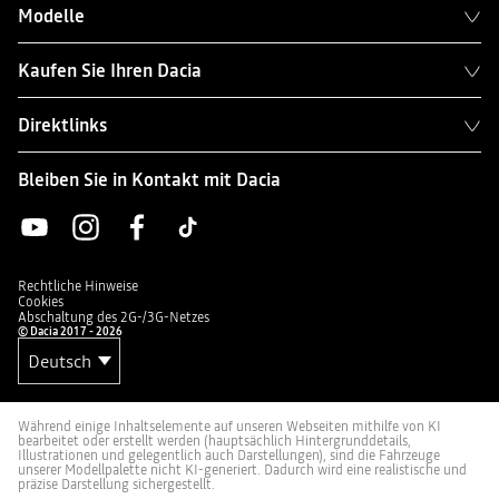
Modelle
Kaufen Sie Ihren Dacia
Direktlinks
Bleiben Sie in Kontakt mit Dacia
Rechtliche Hinweise
Cookies
Abschaltung des 2G-/3G-Netzes
© Dacia 2017 - 2026
Während einige Inhaltselemente auf unseren Webseiten mithilfe von KI
bearbeitet oder erstellt werden (hauptsächlich Hintergrunddetails,
Illustrationen und gelegentlich auch Darstellungen), sind die Fahrzeuge
unserer Modellpalette nicht KI-generiert. Dadurch wird eine realistische und
präzise Darstellung sichergestellt.