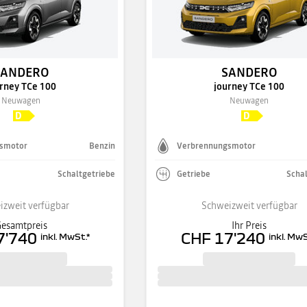
SANDERO
SANDERO
rney TCe 100
journey TCe 100
Neuwagen
Neuwagen
smotor
Benzin
Verbrennungsmotor
Schaltgetriebe
Getriebe
Schal
izweit verfügbar
Schweizweit verfügbar
esamtpreis
Ihr Preis
7'740
CHF 17'240
inkl. MwSt.
*
inkl. MwS