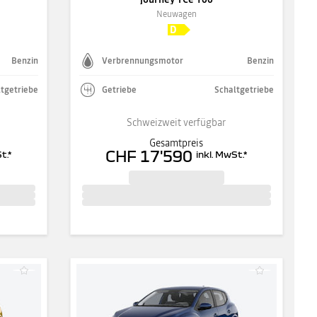
Neuwagen
Benzin
Verbrennungsmotor
Benzin
tgetriebe
Getriebe
Schaltgetriebe
Schweizweit verfügbar
Gesamtpreis
CHF 17'590
t.
*
inkl. MwSt.
*