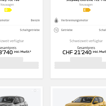
Neuwagen
Neuwagen
smotor
Benzin
Verbrennungsmotor
Schaltgetriebe
Getriebe
Schal
izweit verfügbar
Schweizweit verfügbar
esamtpreis
Gesamtpreis
8'740
CHF 21'240
inkl. MwSt.
*
inkl. MwS