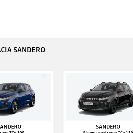
ACIA SANDERO
SANDERO
SANDERO
rney TCe 100
Stepway extreme TCe 110