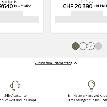
esamtpreis
Ihr Preis
9'640
CHF 20'390
inkl. MwSt.
*
inkl. MwS
1
2
3
Zurück zum Seitenanfang
24h-Assistance
Ein Netzwerk mit viel Kn
der Schweiz und in Europa
Klare Lösungen für alle Bed