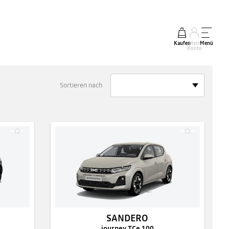
Kaufen
Mein
Menü
Konto
Sortieren nach
SANDERO
journey TCe 100