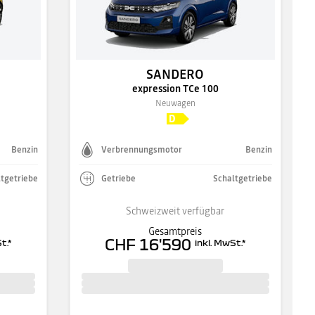
SANDERO
expression TCe 100
Neuwagen
Benzin
Verbrennungsmotor
Benzin
tgetriebe
Getriebe
Schaltgetriebe
Schweizweit verfügbar
Gesamtpreis
CHF 16'590
t.
*
inkl. MwSt.
*