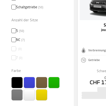
Schaltgetriebe
(
50
)
Anzahl der Sitze
jou
5
(
50
)
NC
(
7
)
-
(
0
)
Verbrennung
7
(
0
)
Getriebe
Farbe
Schwe
G
CHF 1