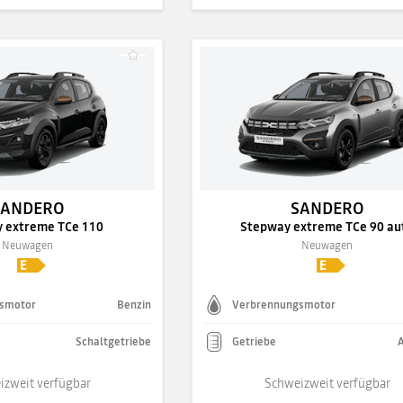
SANDERO
SANDERO
 extreme TCe 110
Stepway extreme TCe 90 au
Neuwagen
Neuwagen
smotor
Benzin
Verbrennungsmotor
Schaltgetriebe
Getriebe
izweit verfügbar
Schweizweit verfügbar