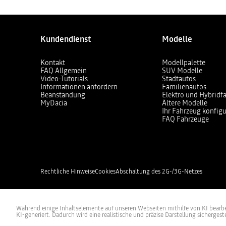
Kundendienst
Modelle
Kontakt
Modellpalette
FAQ Allgemein
SUV Modelle
Video-Tutorials
Stadtautos
Informationen anfordern
Familienautos
Beanstandung
Elektro und Hybridf
MyDacia
Ältere Modelle
Ihr Fahrzeug konfigu
FAQ Fahrzeuge
Rechtliche Hinweise
Cookies
Abschaltung des 2G-/3G-Netzes
Während einige Inhaltselemente auf unseren Webseiten mithilfe von KI bearbeit
KI-generiert. Dadurch wird eine realistische und präzise Darstellung sichergeste