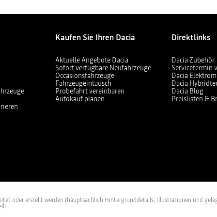
Kaufen Sie Ihren Dacia
Direktlinks
Aktuelle Angebote Dacia
Dacia Zubehör
Sofort verfügbare Neufahrzeuge
Servicetermin 
Occasionsfahrzeuge
Dacia Elektrom
Fahrzeugeintausch
Dacia Hybridte
ahrzeuge
Probefahrt vereinbaren
Dacia Blog
Autokauf planen
Preislisten & 
rieren
et oder erstellt werden (hauptsächlich Hintergrunddetails, Illustrationen und geleg
llt.