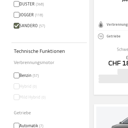
DUSTER
(
368
)
JOGGER
(
118
)
Verbrennung
SANDERO
(
57
)
Getriebe
Schwe
Technische Funktionen
G
Verbrennungsmotor
CHF 1
Benzin
(
57
)
Hybrid
(
0
)
Mild Hybrid
(
0
)
Getriebe
Automatik
(
7
)