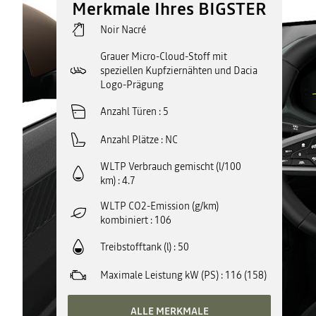
Merkmale Ihres BIGSTER
Noir Nacré
Grauer Micro-Cloud-Stoff mit
speziellen Kupfziernähten und Dacia
Logo-Prägung
Anzahl Türen
5
Anzahl Plätze
NC
WLTP Verbrauch gemischt (l/100
km)
4.7
WLTP CO2-Emission (g/km)
kombiniert
106
Treibstofftank (l)
50
Maximale Leistung kW (PS)
116 (158)
ALLE MERKMALE