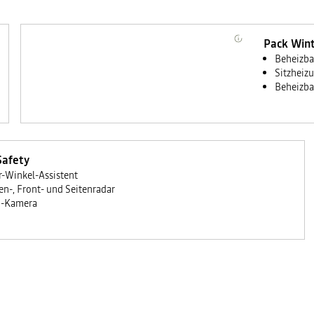
Pack Win
Beheizba
Sitzheizu
Beheizba
Safety
r-Winkel-Assistent
en-, Front- und Seitenradar
°-Kamera