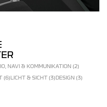
E
TER
IO, NAVI & KOMMUNIKATION (2)
 (6)
LICHT & SICHT (3)
DESIGN (3)