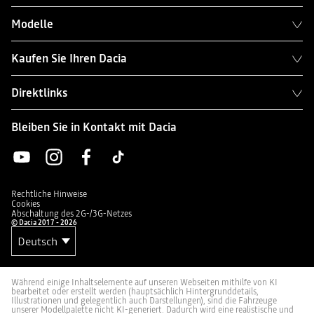
Modelle
Kaufen Sie Ihren Dacia
Direktlinks
Bleiben Sie in Kontakt mit Dacia
Rechtliche Hinweise
Cookies
Abschaltung des 2G-/3G-Netzes
© Dacia 2017 - 2026
Während einige Inhaltselemente auf unseren Webseiten mithilfe von KI
bearbeitet oder erstellt werden (hauptsächlich Hintergrunddetails,
Illustrationen und gelegentlich auch Darstellungen), sind die Fahrzeuge
unserer Modellpalette nicht KI-generiert. Dadurch wird eine realistische und