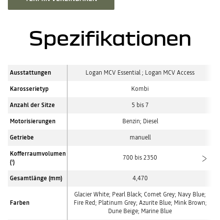
Spezifikationen
Ausstattungen
Logan MCV Essential ; Logan MCV Access
Karosserietyp
Kombi
Anzahl der Sitze
5 bis 7
Motorisierungen
Benzin; Diesel
Getriebe
manuell
Kofferraumvolumen
700 bis 2350
(
)
l
Gesamtlänge (mm)
4,470
Glacier White; Pearl Black; Comet Grey; Navy Blue;
Farben
Fire Red; Platinum Grey; Azurite Blue; Mink Brown;
Dune Beige; Marine Blue