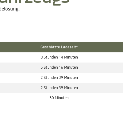
PlugShare, Chargemap).
rn oft eine
adelösung.
, um den
ge Pass,
 Tesla App).
echarge,
Geschätzte Ladezeit*
8 Stunden 14 Minuten
5 Stunden 16 Minuten
2 Stunden 39 Minuten
2 Stunden 39 Minuten
30 Minuten