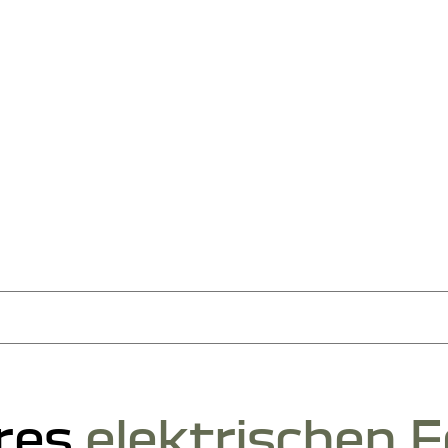
ombikabel
Zugang zu den
ergabe Ihres vollelektrischen Dacia Fahrzeugs erhalten und mit d
hstrom)
Ladestationen per
res
elektrischen 
oder App
an ultraschnellen Ladestationen ab