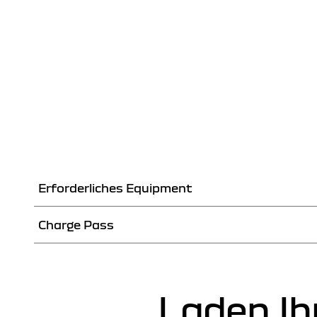
Erforderliches Equipment
Charge Pass
Kabel Typ 2 (Gleichstrom)
CCS-K
Der Charge Pass ist eine Ladekarte, die Sie bei der Üb
(Gleic
öffentlichen Ladenetze Europas aufladen können.
Für Langsam- oder Schnellladestationen bis
Laden Ih
zu 22 kW (Wechselstrom). Standardkabel,
Erhältlich 
CHARGE PASS ENTDECKEN