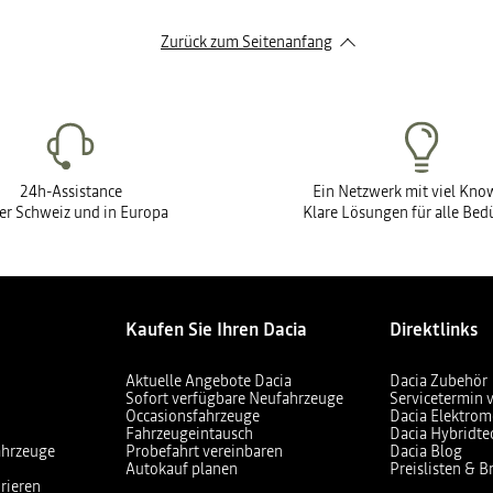
Zurück zum Seitenanfang
24h-Assistance
Ein Netzwerk mit viel Kn
der Schweiz und in Europa
Klare Lösungen für alle Bed
Kaufen Sie Ihren Dacia
Direktlinks
Aktuelle Angebote Dacia
Dacia Zubehör
Sofort verfügbare Neufahrzeuge
Servicetermin 
Occasionsfahrzeuge
Dacia Elektrom
Fahrzeugeintausch
Dacia Hybridte
ahrzeuge
Probefahrt vereinbaren
Dacia Blog
Autokauf planen
Preislisten & 
rieren