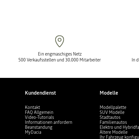
Ein engmaschiges Netz
500 Verkaufsstellen und 30.000 Mitarbeiter
In 
Kundendienst
Modelle
Kontakt
Modellpalette
FAQ Allgemein
SUV Modelle
Video-Tutorials
Stadtautos
Informationen anfordern
Familienautos
Beanstandung
Elektro und Hybridf
MyDacia
Ältere Modelle
Ihr Fahrzeug konfigu