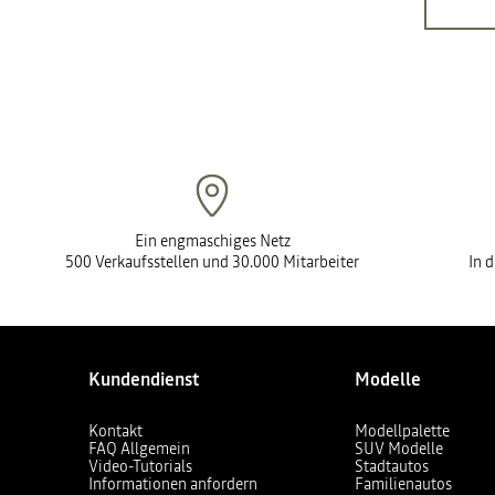
Ein engmaschiges Netz
500 Verkaufsstellen und 30.000 Mitarbeiter
In 
Kundendienst
Modelle
Kontakt
Modellpalette
FAQ Allgemein
SUV Modelle
Video-Tutorials
Stadtautos
Informationen anfordern
Familienautos