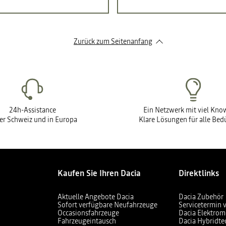
Zurück zum Seitenanfang
24h-Assistance
Ein Netzwerk mit viel Kn
der Schweiz und in Europa
Klare Lösungen für alle Bed
Kaufen Sie Ihren Dacia
Direktlinks
Aktuelle Angebote Dacia
Dacia Zubehör
Sofort verfügbare Neufahrzeuge
Servicetermin 
Occasionsfahrzeuge
Dacia Elektrom
Fahrzeugeintausch
Dacia Hybridte