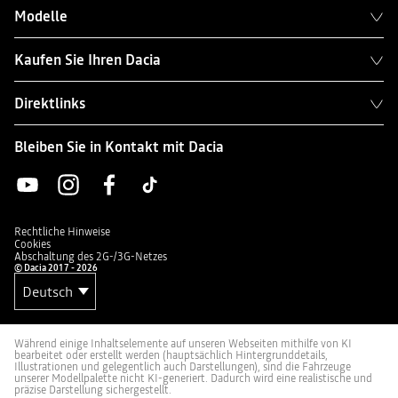
Modelle
Kaufen Sie Ihren Dacia
Direktlinks
Bleiben Sie in Kontakt mit Dacia
Rechtliche Hinweise
Cookies
Abschaltung des 2G-/3G-Netzes
© Dacia 2017 - 2026
Während einige Inhaltselemente auf unseren Webseiten mithilfe von KI
bearbeitet oder erstellt werden (hauptsächlich Hintergrunddetails,
Illustrationen und gelegentlich auch Darstellungen), sind die Fahrzeuge
unserer Modellpalette nicht KI-generiert. Dadurch wird eine realistische und
präzise Darstellung sichergestellt.