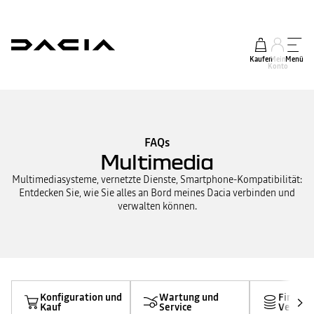
Kaufen
Mein
Menü
Konto
FAQs
Multimedia
Multimediasysteme, vernetzte Dienste, Smartphone-Kompatibilität:
Entdecken Sie, wie Sie alles an Bord meines Dacia verbinden und
verwalten können.
Konfiguration und
Wartung und
Finanzi
Kauf
Service
Versich