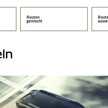
Routen
Rout
gemischt
ausse
eln