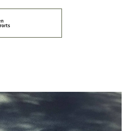
en
rorts