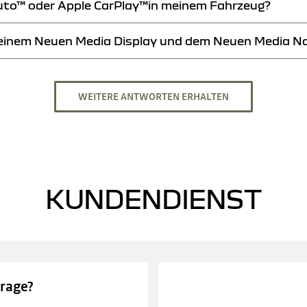
uto™ oder Apple CarPlay™in meinem Fahrzeug?
Einstellungen». Tippen Sie dann auf «System» und anschliessend auf «Sp
meinem Neuen Media Display und dem Neuen Media Nav
tphone-Mirroring in Ihrem Dacia. Lesen Sie dazu die entsprechende
Seit
euen Media Nav gibt, wenden Sie sich an Ihren
Dacia Händler
.
WEITERE ANTWORTEN ERHALTEN
KUNDENDIENST
Frage?