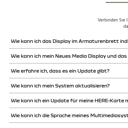
Verbinden Sie 
da
Wie kann ich das Display im Armaturenbrett ind
Wie kann ich mein Neues Media Display und das
Sie können Ihr Armaturenbrett (Anzeigemodus, Widgets) über d
Wie erfahre ich, dass es ein Update gibt?
Gestalten Sie den Home-Bildschirm Ihres Neuen Media Displays
Lieblingsfunktionen.
Wie kann ich mein System aktualisieren?
Ein automatisches Meldesystem auf dem Bildschirm informiert
Konfigurieren Sie Ihre Widgets in wenigen schnellen Schritten:
Tippen und halten Sie auf dem Hauptbildschirm das Icon des
Suchen Sie das neue Widget in der Liste und wählen Sie es a
Wie kann ich ein Update für meine HERE-Karte 
Ihr Neues Media Display und das Neue Media Nav Live bekomme
Verändern Sie die Grösse der Widget-Icons bei Bedarf.
Gehen Sie zurück zur Startseite.
Wie kann ich die Sprache meines Multimediasy
Ihre HERE-Karten werden drahtlos und automatisch aktualisier