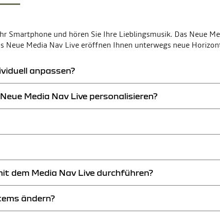
Ihr Smartphone und hören Sie Ihre Lieblingsmusik. Das Neue Me
s Neue Media Nav Live eröffnen Ihnen unterwegs neue Horizon
ividuell anpassen?
 Neue Media Nav Live personalisieren?
ie Knöpfe auf dem Lenkrad individuell anpassen. Sie können zum Beispiel
 und des Neuen Media Nav Live nach Ihren Wünschen durch Personalisierun
 Sie darüber, wenn eine neue Version des Neuen Media Displays und des 
 Widgets, das Sie verändern wollen.
us, um eine Verknüpfung auf der Hauptseite zu erstellen.
mit dem Media Nav Live durchführen?
n automatisch Updates, sobald Sie die entsprechende Aufforderung akze
stems ändern?
t.