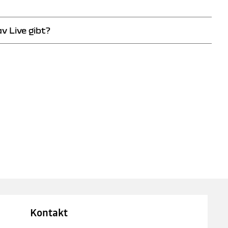
rache» und wählen Sie Ihre Sprache aus.
 Live gibt?
e
.
Kontakt