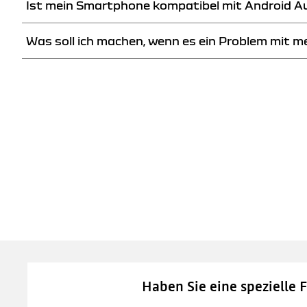
Ist mein Smartphone kompatibel mit Android A
Gehen Sie in der Menüleiste auf «Fahrzeug» und wählen Sie «
Was soll ich machen, wenn es ein Problem mit 
Prüfen Sie die Kompatibilität Ihres Smartphones mit dem Smar
Wenn es eine Störung an Ihrem Neuen Media Display und am N
Haben Sie eine spezielle 