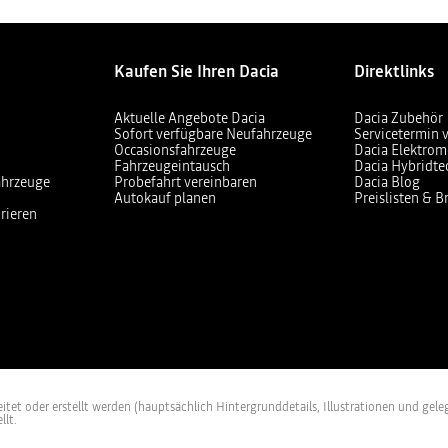
Kaufen Sie Ihren Dacia
Direktlinks
Aktuelle Angebote Dacia
Dacia Zubehör
Sofort verfügbare Neufahrzeuge
Servicetermin 
Occasionsfahrzeuge
Dacia Elektrom
Fahrzeugeintausch
Dacia Hybridte
ahrzeuge
Probefahrt vereinbaren
Dacia Blog
Autokauf planen
Preislisten & 
rieren
et oder erstellt werden (hauptsächlich Hintergrunddetails, Illustrationen und geleg
llt.