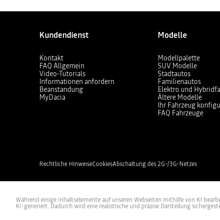
Kundendienst
Modelle
Kontakt
Modellpalette
FAQ Allgemein
SUV Modelle
Video-Tutorials
Stadtautos
Informationen anfordern
Familienautos
Beanstandung
Elektro und Hybridf
MyDacia
Ältere Modelle
Ihr Fahrzeug konfigu
FAQ Fahrzeuge
Rechtliche Hinweise
Cookies
Abschaltung des 2G-/3G-Netzes
Während einige Inhaltselemente auf unseren Webseiten mithilfe von KI bearbeit
KI-generiert. Dadurch wird eine realistische und präzise Darstellung sichergeste