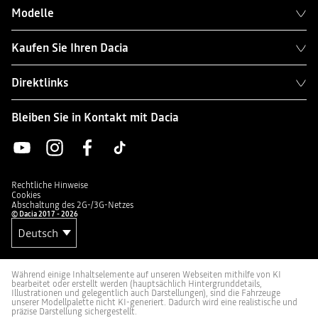
Modelle
Kaufen Sie Ihren Dacia
Direktlinks
Bleiben Sie in Kontakt mit Dacia
Rechtliche Hinweise
Cookies
Abschaltung des 2G-/3G-Netzes
© Dacia 2017 - 2026
Während einige Inhaltselemente auf unseren Webseiten mithilfe von KI
bearbeitet oder erstellt werden (hauptsächlich Hintergrunddetails,
Illustrationen und gelegentlich auch Darstellungen), sind die Fahrzeuge
unserer Modellpalette nicht KI-generiert. Dadurch wird eine realistische und
präzise Darstellung sichergestellt.