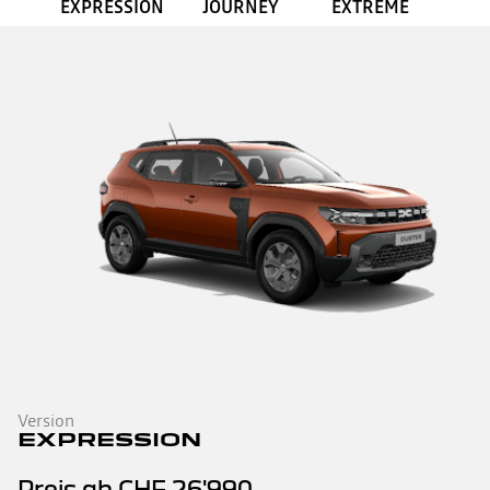
EXPRESSION
JOURNEY
EXTREME
Version
EXPRESSION
Preis ab
CHF 26'990