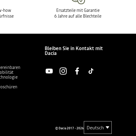
ow-how
Ersatzteile mit Garantie
ürfnisse
6 Jahre auf alle Blechteile
Bleiben Sie in Kontakt mit
Dacia
vereinbaren
obilität
chnologie
Broschüren
© Dacia 2017 - 2026