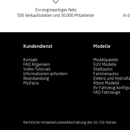
Ein engmaschiges Netz
500 Verkaufsstellen und 30.000 Mitarbeiter
In 
Kundendienst
Modelle
Kontakt
Modellpalette
FAQ Allgemein
SUV Modelle
Video-Tutorials
Stadtautos
Informationen anfordern
Familienautos
Beanstandung
Elektro und Hybridf
MyDacia
Ältere Modelle
Ihr Fahrzeug konfigu
FAQ Fahrzeuge
Rechtliche Hinweise
Cookies
Abschaltung des 2G-/3G-Netzes