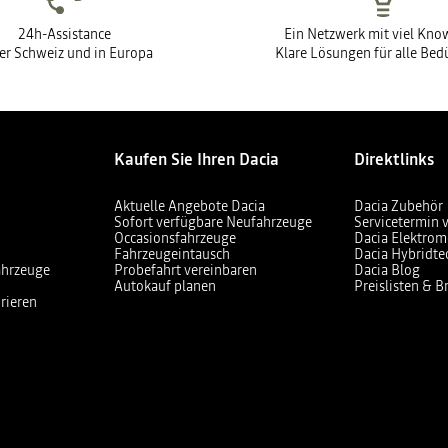
24h-Assistance
Ein Netzwerk mit viel Kn
der Schweiz und in Europa
Klare Lösungen für alle Bed
Kaufen Sie Ihren Dacia
Direktlinks
Aktuelle Angebote Dacia
Dacia Zubehör
Sofort verfügbare Neufahrzeuge
Servicetermin 
Occasionsfahrzeuge
Dacia Elektrom
Fahrzeugeintausch
Dacia Hybridte
ahrzeuge
Probefahrt vereinbaren
Dacia Blog
Autokauf planen
Preislisten & 
rieren