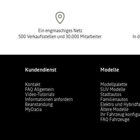
Ein engmaschiges Netz
500 Verkaufsstellen und 30.000 Mitarbeiter
In 
Kundendienst
Modelle
Kontakt
Modellpalette
FAQ Allgemein
SUV Modelle
Video-Tutorials
Stadtautos
Informationen anfordern
Familienautos
Beanstandung
Elektro und Hybridf
MyDacia
Ältere Modelle
Ihr Fahrzeug konfigu
FAQ Fahrzeuge