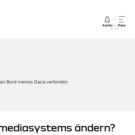
Kaufen
Mein
Menü
Konto
s an Bord meines Dacia verbinden
timediasystems ändern?