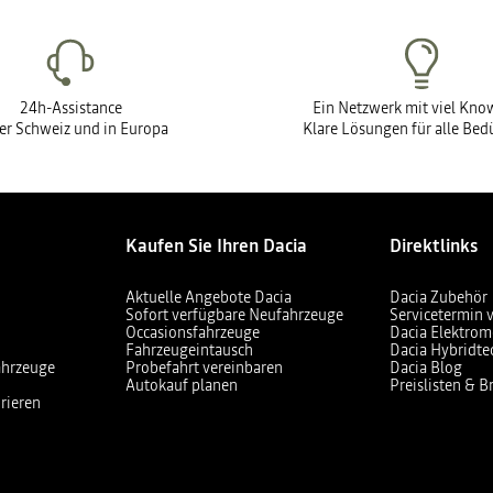
24h-Assistance
Ein Netzwerk mit viel Kn
der Schweiz und in Europa
Klare Lösungen für alle Bed
Kaufen Sie Ihren Dacia
Direktlinks
Aktuelle Angebote Dacia
Dacia Zubehör
Sofort verfügbare Neufahrzeuge
Servicetermin 
Occasionsfahrzeuge
Dacia Elektrom
Fahrzeugeintausch
Dacia Hybridte
ahrzeuge
Probefahrt vereinbaren
Dacia Blog
Autokauf planen
Preislisten & 
rieren