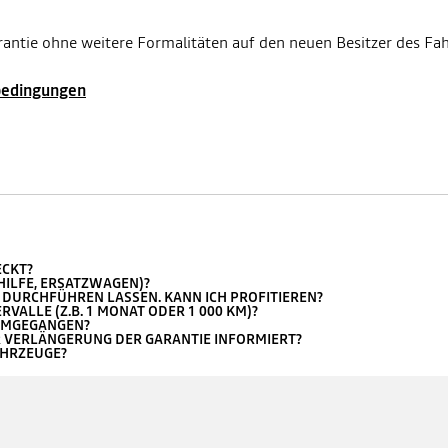
Garantie ohne weitere Formalitäten auf den neuen Besitzer des F
bedingungen
ECKT?
HILFE, ERSATZWAGEN)?
A DURCHFÜHREN LASSEN. KANN ICH PROFITIEREN?
VALLE (Z.B. 1 MONAT ODER 1 000 KM)?
 UMGEGANGEN?
R VERLÄNGERUNG DER GARANTIE INFORMIERT?
AHRZEUGE?