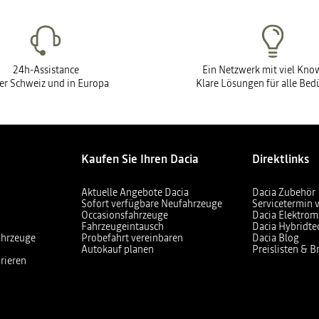
24h-Assistance
Ein Netzwerk mit viel Kn
der Schweiz und in Europa
Klare Lösungen für alle Bed
Kaufen Sie Ihren Dacia
Direktlinks
Aktuelle Angebote Dacia
Dacia Zubehör
Sofort verfügbare Neufahrzeuge
Servicetermin 
Occasionsfahrzeuge
Dacia Elektrom
Fahrzeugeintausch
Dacia Hybridte
ahrzeuge
Probefahrt vereinbaren
Dacia Blog
Autokauf planen
Preislisten & 
rieren