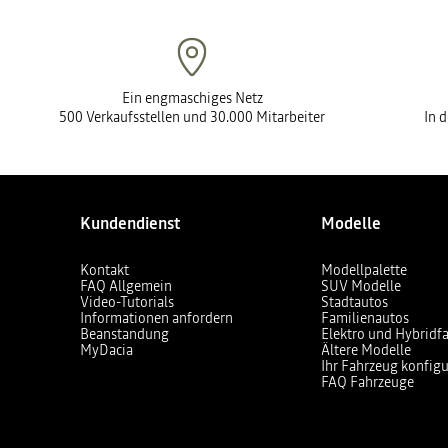
Ein engmaschiges Netz
500 Verkaufsstellen und 30.000 Mitarbeiter
In 
Kundendienst
Modelle
Kontakt
Modellpalette
FAQ Allgemein
SUV Modelle
Video-Tutorials
Stadtautos
Informationen anfordern
Familienautos
Beanstandung
Elektro und Hybridf
MyDacia
Ältere Modelle
Ihr Fahrzeug konfigu
FAQ Fahrzeuge