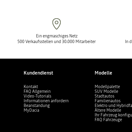
Ein engmaschiges Netz
500 Verkaufsstellen und 30.000 Mitarbeiter
In 
Kundendienst
Modelle
Kontakt
Modellpalette
FAQ Allgemein
SUV Modelle
Video-Tutorials
Stadtautos
Informationen anfordern
Familienautos
Beanstandung
Elektro und Hybridf
MyDacia
Ältere Modelle
Ihr Fahrzeug konfigu
FAQ Fahrzeuge