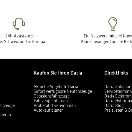
24h-Assistance
Ein Netzwerk mit viel Kn
der Schweiz und in Europa
Klare Lösungen für alle Bed
Kaufen Sie Ihren Dacia
Direktlinks
Aktuelle Angebote Dacia
Dacia Zubehör
Sofort verfügbare Neufahrzeuge
Servicetermin 
Occasionsfahrzeuge
Dacia Elektrom
Fahrzeugeintausch
Dacia Hybridte
ahrzeuge
Probefahrt vereinbaren
Dacia Blog
Autokauf planen
Preislisten & 
rieren