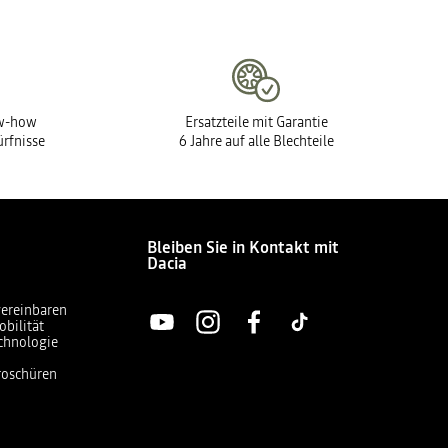
ow-how
Ersatzteile mit Garantie
ürfnisse
6 Jahre auf alle Blechteile
Bleiben Sie in Kontakt mit
Dacia
vereinbaren
obilität
chnologie
Broschüren